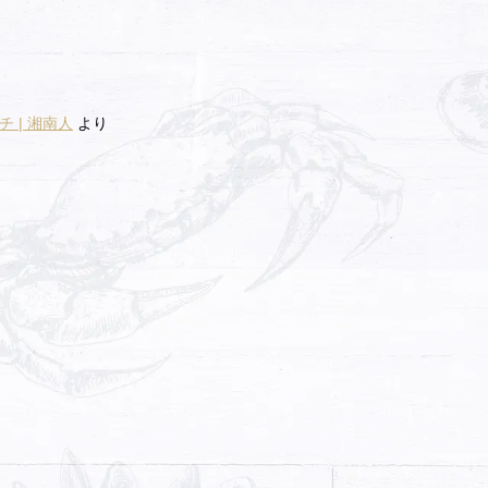
 | 湘南人
より