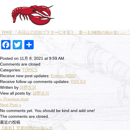
【PR】「今日はどのロブスターにする？」選べる3種類の味が楽しい「
Facebook
Twitter
共
有
Posted on 11月 8, 2021 at 9:59 AM
Comments are closed
Categories:
TOPICS
Receive new post updates:
Entries (RSS)
Receive follow up comments updates:
RSS 2.0
Written by
詩野古川
View all posts by:
詩野古川
« Previous post
Next Post »
No comments yet. You should be kind and add one!
The comments are closed.
最近の投稿
【最新】営業時間のお知らせ