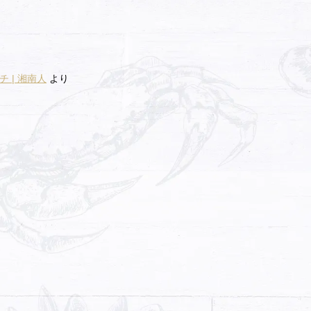
 | 湘南人
より