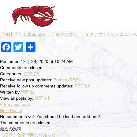
【PR】今年も家demoレッドロブスター！テイクアウト人気メニューTOP
Facebook
Twitter
共
有
Posted on 12月 28, 2020 at 10:24 AM
Comments are closed
Categories:
TOPICS
Receive new post updates:
Entries (RSS)
Receive follow up comments updates:
RSS 2.0
Written by
詩野古川
View all posts by:
詩野古川
« Previous post
Next Post »
No comments yet. You should be kind and add one!
The comments are closed.
最近の投稿
【最新】営業時間のお知らせ