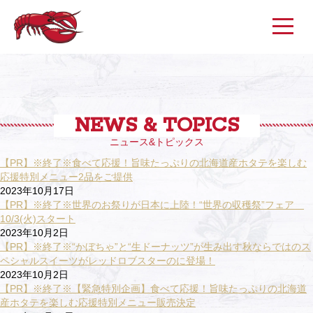
NEWS & TOPICS
ニュース&トピックス
【PR】※終了※食べて応援！旨味たっぷりの北海道産ホタテを楽しむ
応援特別メニュー2品をご提供
2023年10月17日
【PR】※終了※世界のお祭りが日本に上陸！“世界の収穫祭”フェア
10/3(火)スタート
2023年10月2日
【PR】※終了※“かぼちゃ”と“生ドーナッツ”が生み出す秋ならではのス
ペシャルスイーツがレッドロブスターのに登場！
2023年10月2日
【PR】※終了※【緊急特別企画】食べて応援！旨味たっぷりの北海道
産ホタテを楽しむ応援特別メニュー販売決定