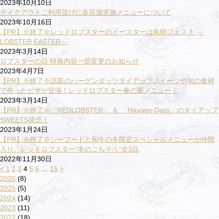
2023年10月10日
テイクアウトご利用並びに各店舗実施メニューについて
2023年10月16日
【PR】※終了※レッドロブスターのイースターは魚卵フェス？ ～
LOBSTER EASTER～
2023年3月14日
ロブスターの日 特典内容一部変更のお知らせ
2023年4月7日
【PR】※終了※話題のハーゲンダッツタイアップスイーツや旬の食材
で作ったピザが登場！レッドロブスター春の新メニュー！
2023年3月14日
【PR】※終了※「REDLOBSTER」 ＆ 「Häagen-Dazs」のタイアップ
SWEETS発売！
2023年1月24日
【PR】※終了※シーフードと和牛の冬限定スペシャルメニューが仲間
入り。レッドロブスター“冬のごちそう”全3品
2022年11月30日
<
1
2
3
4
5
6
…
15
>
2026
(8)
2025
(5)
2024
(14)
2023
(11)
2022
(18)