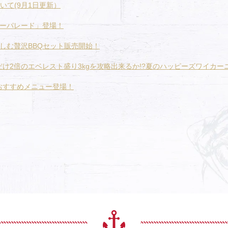
て(9月1日更新）
ターパレード」登場！
しむ贅沢BBQセット販売開始！
け2倍のエベレスト盛り3kgを攻略出来るか!?夏のハッピーズワイカー
おすすめメニュー登場！