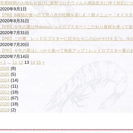
営業時間のお知らせ並びに新型コロナウィルス感染拡大に伴う対応につい
2020年9月1日
【PR】6種類の食べ方で思う存分牡蠣を楽しむ！新メニュー「オイス
2020年8月31日
【PR】今年の夏は外demoレッドロブスター！こだわり食材を使って楽
2020年7月31日
【PR】この夏、レッドロブスターに巨大なカニの山がそびえ立つ…今だ
2020年7月20日
【PR】今年の夏はしっかり食べて免疫アップ！レッドロブスター夏の
2020年7月14日
<
1
…
11
12
13
14
15
>
2026
(8)
2025
(5)
2024
(14)
2023
(11)
2022
(18)
2021
(67)
2020
(18)
2019
(2)