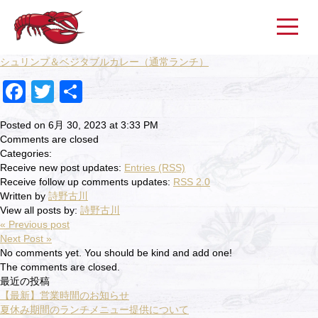
シュリンプ＆ベジタブルカレー（通常ランチ）
Facebook
Twitter
共
有
Posted on 6月 30, 2023 at 3:33 PM
Comments are closed
Categories:
Receive new post updates:
Entries (RSS)
Receive follow up comments updates:
RSS 2.0
Written by
詩野古川
View all posts by:
詩野古川
« Previous post
Next Post »
No comments yet. You should be kind and add one!
The comments are closed.
最近の投稿
【最新】営業時間のお知らせ
夏休み期間のランチメニュー提供について