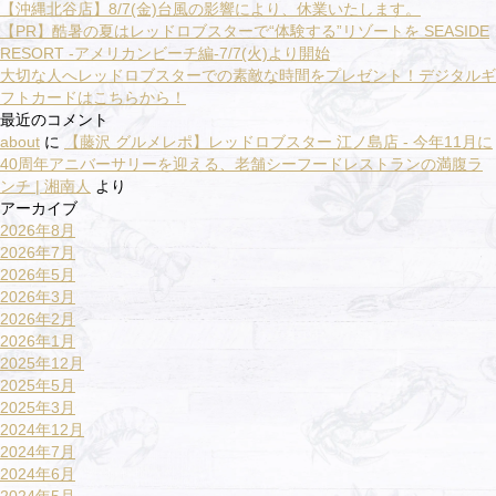
【沖縄北谷店】8/7(金)台風の影響により、休業いたします。
【PR】酷暑の夏はレッドロブスターで“体験する”リゾートを SEASIDE
RESORT -アメリカンビーチ編-7/7(火)より開始
大切な人へレッドロブスターでの素敵な時間をプレゼント！デジタルギ
フトカードはこちらから！
最近のコメント
about
に
【藤沢 グルメレポ】レッドロブスター 江ノ島店 - 今年11月に
40周年アニバーサリーを迎える、老舗シーフードレストランの満腹ラ
ンチ | 湘南人
より
アーカイブ
2026年8月
2026年7月
2026年5月
2026年3月
2026年2月
2026年1月
2025年12月
2025年5月
2025年3月
2024年12月
2024年7月
2024年6月
2024年5月