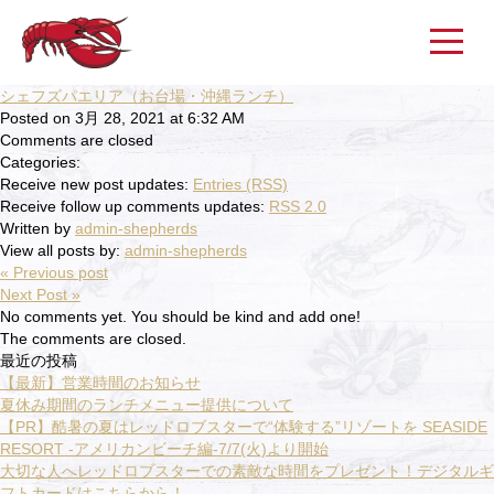
シェフズパエリア（お台場・沖縄ランチ）
Posted on 3月 28, 2021 at 6:32 AM
Comments are closed
Categories:
Receive new post updates:
Entries (RSS)
Receive follow up comments updates:
RSS 2.0
Written by
admin-shepherds
View all posts by:
admin-shepherds
« Previous post
Next Post »
No comments yet. You should be kind and add one!
The comments are closed.
最近の投稿
【最新】営業時間のお知らせ
夏休み期間のランチメニュー提供について
【PR】酷暑の夏はレッドロブスターで“体験する”リゾートを SEASIDE
RESORT -アメリカンビーチ編-7/7(火)より開始
大切な人へレッドロブスターでの素敵な時間をプレゼント！デジタルギ
フトカードはこちらから！